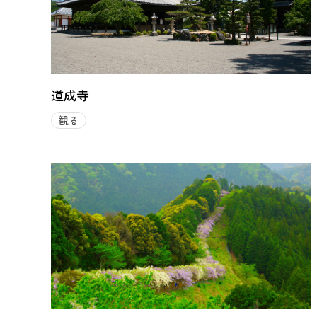
道成寺
観る