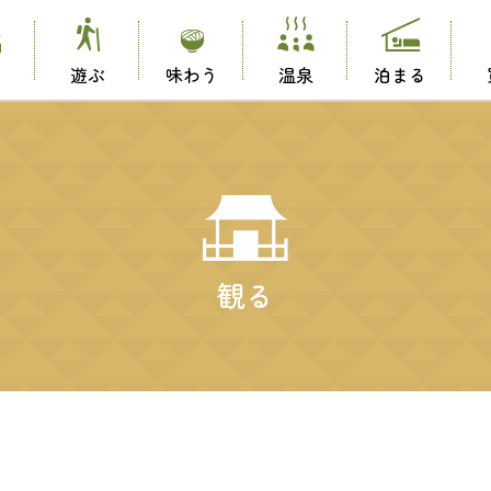
る
遊ぶ
味わう
温泉
泊まる
観る