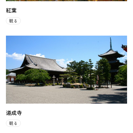
紅葉
観る
道成寺
観る