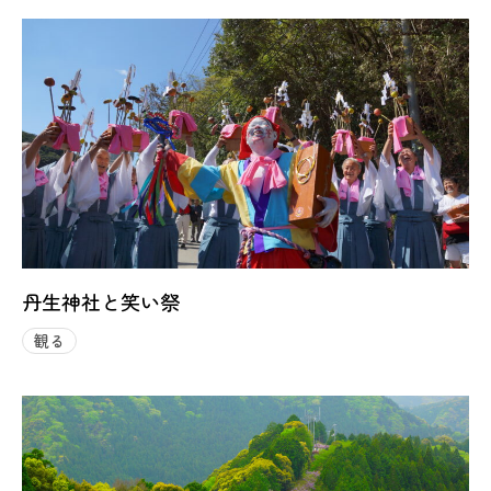
丹生神社と笑い祭
観る