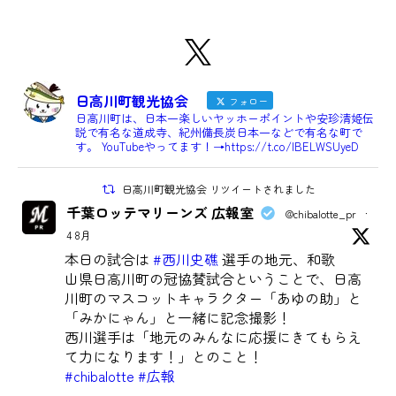
日高川町観光協会
フォロー
日高川町は、日本一楽しいヤッホーポイントや安珍清姫伝
説で有名な道成寺、紀州備長炭日本一などで有名な町で
す。 YouTubeやってます！→https://t.co/IBELWSUyeD
日高川町観光協会 リツイートされました
千葉ロッテマリーンズ 広報室
@chibalotte_pr
·
4 8月
本日の試合は
#西川史礁
選手の地元、和歌
山県日高川町の冠協賛試合ということで、日高
川町のマスコットキャラクター「あゆの助」と
「みかにゃん」と一緒に記念撮影！
西川選手は「地元のみんなに応援にきてもらえ
て力になります！」とのこと！
#chibalotte
#広報