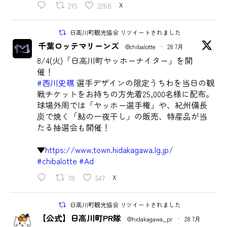
215
2268
X
日高川町観光協会 リツイートされました
千葉ロッテマリーンズ
@chibalotte
·
28 7月
8/4(火)「日高川町ヤッホーナイター」を開
催！
#西川史礁
選手デザインの限定うちわを当日の観
戦チケットをお持ちの方先着25,000名様に配布。
球場外周では「ヤッホー選手権」や、紀州備長
炭で焼く「鮎の一夜干し」の販売、特産品が当
たる抽選会も開催！
▼
https://www.town.hidakagawa.lg.jp/
#chibalotte
#Ad
78
547
X
日高川町観光協会 リツイートされました
【公式】日高川町PR隊
@hidakagawa_pr
·
28 7月