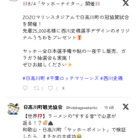
8/4「ヤッホーナイター」開催
ZOZOマリンスタジアムで日高川町の冠協賛試合
を開催！
先着25,000名様に西川史礁選手デザインのオリジ
ナルうちわをプレゼント
ヤッホー全日本選手権や鮎の一夜干し販売、ガ
ラガラ抽選会も実施！
ぜひお越しください
#日高川町
#千葉ロッテマリーンズ
#西川史礁
2
3
X
日高川町観光協会
@hidakagawakanko
·
19 4月
【世界
】ラーメンの“すする音”で山彦が
返る！？
和歌山・日高川町「ヤッホーポイント」で検証
したら…まさかの大成功